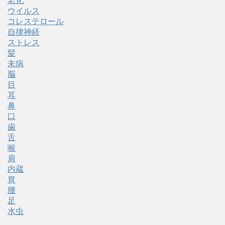
老化
ウイルス
コレステロール
自律神経
ストレス
髪
未病
脳
目
耳
鼻
口
歯
舌
喉
肩
内蔵
胃
腰
足
水虫