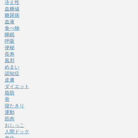
冷え性
血糖値
糖尿病
血液
食べ物
睡眠
呼吸
便秘
長寿
風邪
めまい
認知症
皮膚
ダイエット
脂肪
骨
寝たきり
運動
筋肉
おしっこ
人間ドック