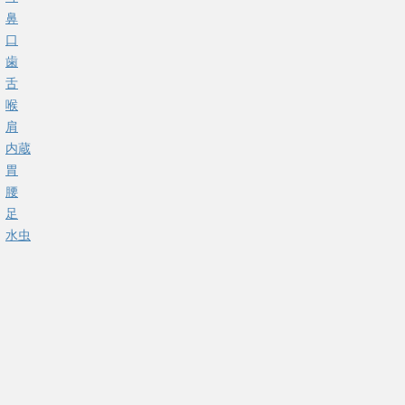
鼻
口
歯
舌
喉
肩
内蔵
胃
腰
足
水虫