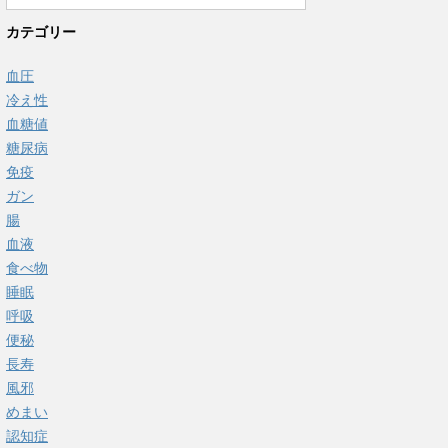
カテゴリー
血圧
冷え性
血糖値
糖尿病
免疫
ガン
腸
血液
食べ物
睡眠
呼吸
便秘
長寿
風邪
めまい
認知症