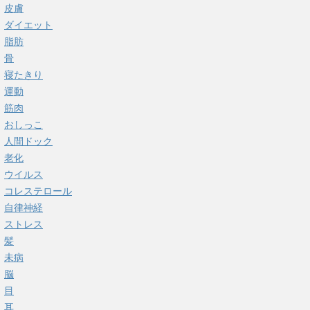
皮膚
ダイエット
脂肪
骨
寝たきり
運動
筋肉
おしっこ
人間ドック
老化
ウイルス
コレステロール
自律神経
ストレス
髪
未病
脳
目
耳