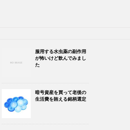
服用する水虫薬の副作用
が怖いけど飲んでみまし
た
暗号資産を買って老後の
生活費を賄える銘柄選定