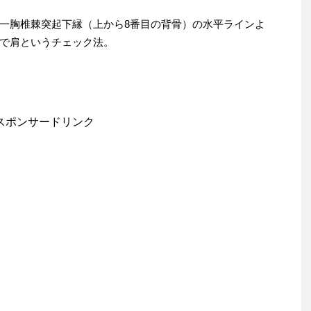
一胸椎棘突起下縁（上から8番目の背骨）の水平ラインよ
で肩というチェック法。
スポンサードリンク