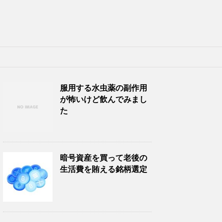
服用する水虫薬の副作用
が怖いけど飲んでみまし
た
暗号資産を買って老後の
生活費を賄える銘柄選定