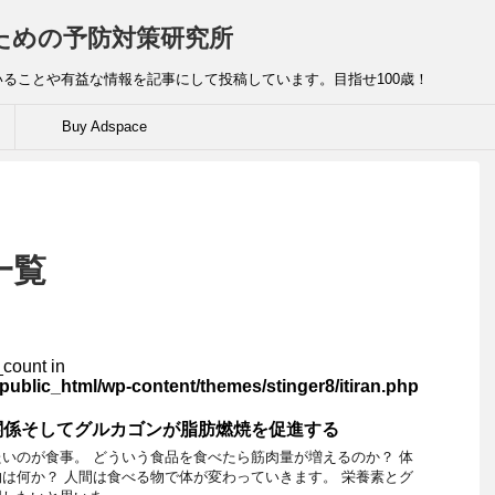
ための予防対策研究所
ることや有益な情報を記事にして投稿しています。目指せ100歳！
Buy Adspace
一覧
_count in
blic_html/wp-content/themes/stinger8/itiran.php
関係そしてグルカゴンが脂肪燃焼を促進する
いのが食事。 どういう食品を食べたら筋肉量が増えるのか？ 体
は何か？ 人間は食べる物で体が変わっていきます。 栄養素とグ