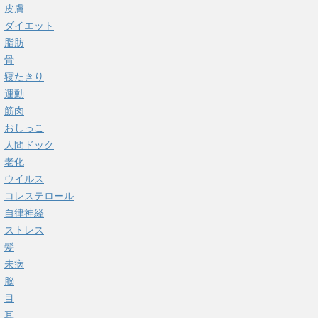
皮膚
ダイエット
脂肪
骨
寝たきり
運動
筋肉
おしっこ
人間ドック
老化
ウイルス
コレステロール
自律神経
ストレス
髪
未病
脳
目
耳