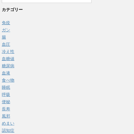
カテゴリー
免疫
ガン
腸
血圧
冷え性
血糖値
糖尿病
血液
食べ物
睡眠
呼吸
便秘
長寿
風邪
めまい
認知症