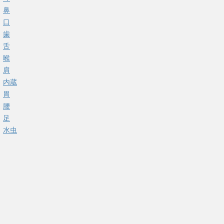
鼻
口
歯
舌
喉
肩
内蔵
胃
腰
足
水虫