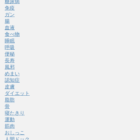
糖尿病
免疫
ガン
腸
血液
食べ物
睡眠
呼吸
便秘
長寿
風邪
めまい
認知症
皮膚
ダイエット
脂肪
骨
寝たきり
運動
筋肉
おしっこ
人間ドック