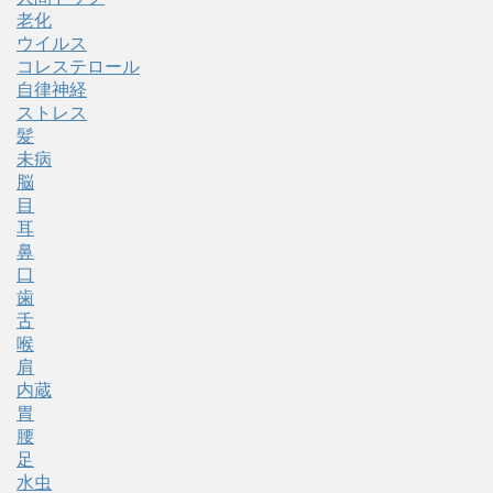
老化
ウイルス
コレステロール
自律神経
ストレス
髪
未病
脳
目
耳
鼻
口
歯
舌
喉
肩
内蔵
胃
腰
足
水虫