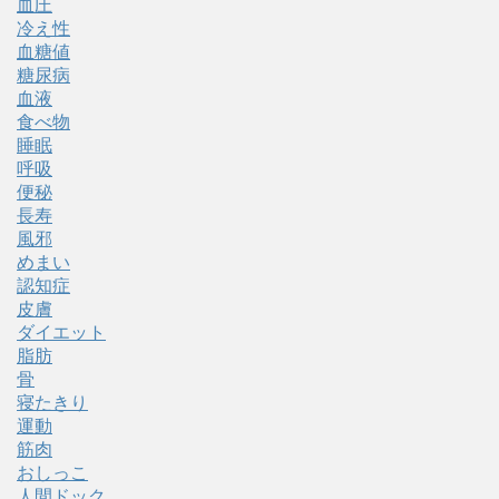
血圧
冷え性
血糖値
糖尿病
血液
食べ物
睡眠
呼吸
便秘
長寿
風邪
めまい
認知症
皮膚
ダイエット
脂肪
骨
寝たきり
運動
筋肉
おしっこ
人間ドック