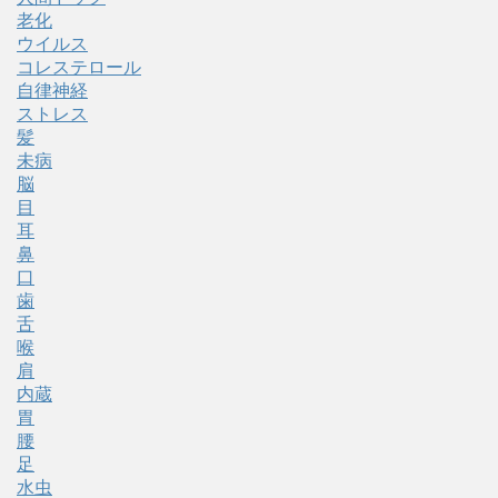
老化
ウイルス
コレステロール
自律神経
ストレス
髪
未病
脳
目
耳
鼻
口
歯
舌
喉
肩
内蔵
胃
腰
足
水虫