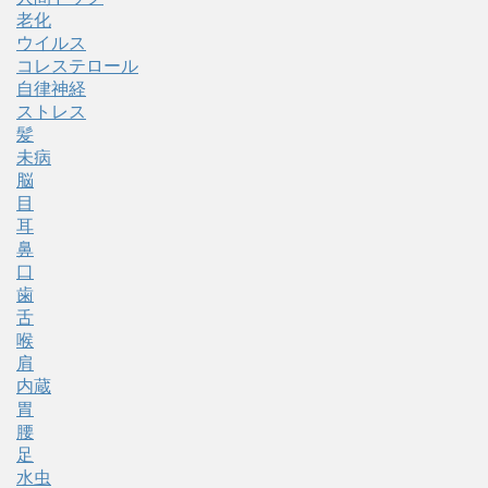
老化
ウイルス
コレステロール
自律神経
ストレス
髪
未病
脳
目
耳
鼻
口
歯
舌
喉
肩
内蔵
胃
腰
足
水虫