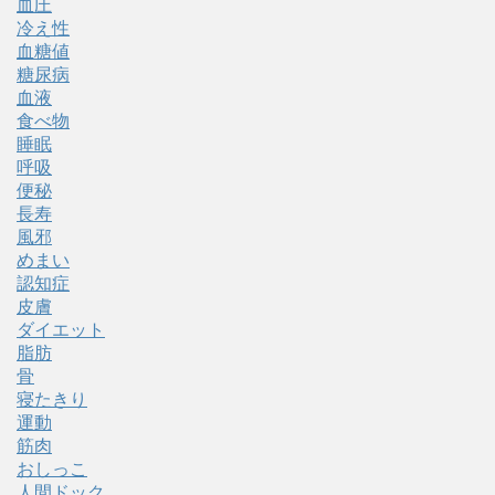
血圧
冷え性
血糖値
糖尿病
血液
食べ物
睡眠
呼吸
便秘
長寿
風邪
めまい
認知症
皮膚
ダイエット
脂肪
骨
寝たきり
運動
筋肉
おしっこ
人間ドック