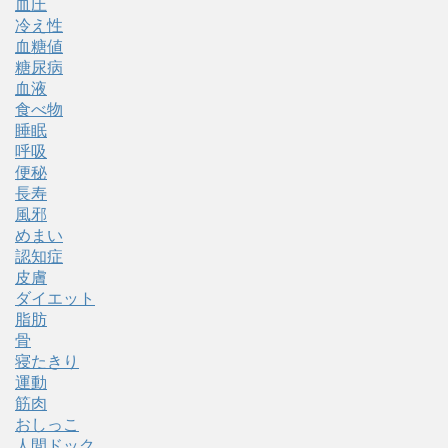
血圧
冷え性
血糖値
糖尿病
血液
食べ物
睡眠
呼吸
便秘
長寿
風邪
めまい
認知症
皮膚
ダイエット
脂肪
骨
寝たきり
運動
筋肉
おしっこ
人間ドック