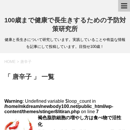
100歳まで健康で長生きするための予防対
策研究所
健康と長生きについて研究しています。実践していることや有益な情報
を記事にして投稿しています。目指せ100歳！
HOME
>
唐辛子
「 唐辛子 」 一覧
Warning
: Undefined variable $loop_count in
/home/mkdream/newbody100.net/public_html/wp-
content/themes/stinger8/itiran.php
on line
7
褐色脂肪細胞の増やし方は食べ物で活性
化