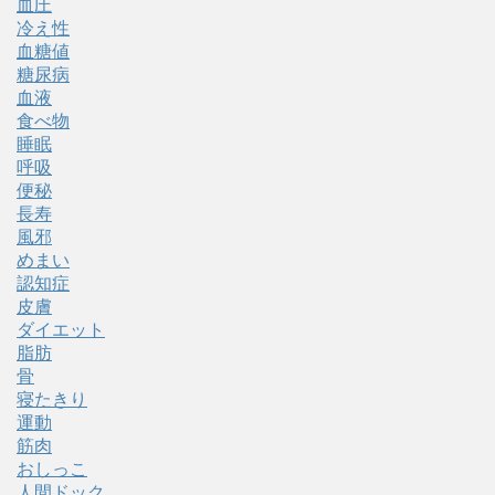
血圧
冷え性
血糖値
糖尿病
血液
食べ物
睡眠
呼吸
便秘
長寿
風邪
めまい
認知症
皮膚
ダイエット
脂肪
骨
寝たきり
運動
筋肉
おしっこ
人間ドック