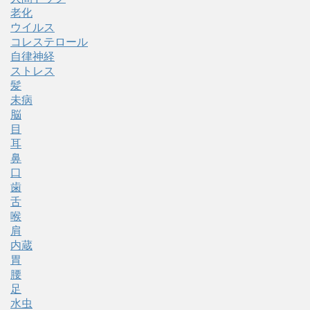
老化
ウイルス
コレステロール
自律神経
ストレス
髪
未病
脳
目
耳
鼻
口
歯
舌
喉
肩
内蔵
胃
腰
足
水虫