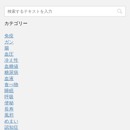
カテゴリー
免疫
ガン
腸
血圧
冷え性
血糖値
糖尿病
血液
食べ物
睡眠
呼吸
便秘
長寿
風邪
めまい
認知症