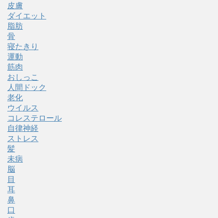
皮膚
ダイエット
脂肪
骨
寝たきり
運動
筋肉
おしっこ
人間ドック
老化
ウイルス
コレステロール
自律神経
ストレス
髪
未病
脳
目
耳
鼻
口