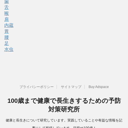
歯
舌
喉
肩
内蔵
胃
腰
足
水虫
プライバシーポリシー
サイトマップ
Buy Adspace
100歳まで健康で長生きするための予防
対策研究所
健康と長生きについて研究しています。実践していることや有益な情報を記
事にして投稿しています。目指せ100歳！