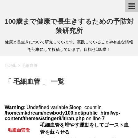
100歳まで健康で長生きするための予防対
策研究所
健康と長生きについて研究しています。実践していることや有益な情報
を記事にして投稿しています。目指せ100歳！
HOME
>
毛細血管
「 毛細血管 」 一覧
Warning
: Undefined variable $loop_count in
/home/mkdream/newbody100.net/public_html/wp-
content/themes/stinger8/itiran.php
on line
7
毛細血管を増やす運動をしてゴースト血
管を蘇らせる