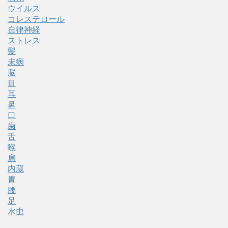
ウイルス
コレステロール
自律神経
ストレス
髪
未病
脳
目
耳
鼻
口
歯
舌
喉
肩
内蔵
胃
腰
足
水虫