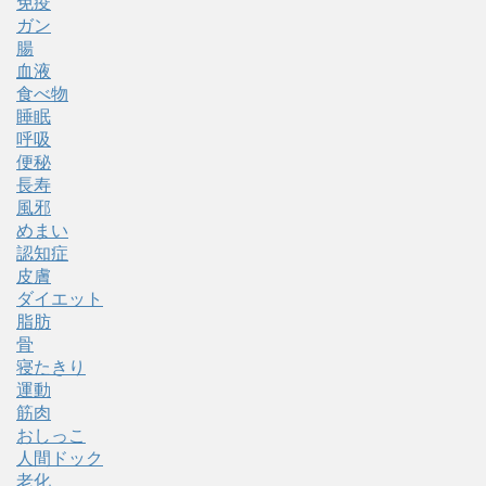
免疫
ガン
腸
血液
食べ物
睡眠
呼吸
便秘
長寿
風邪
めまい
認知症
皮膚
ダイエット
脂肪
骨
寝たきり
運動
筋肉
おしっこ
人間ドック
老化