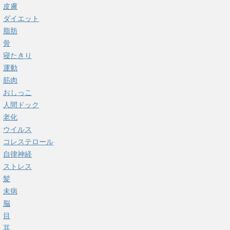
皮膚
ダイエット
脂肪
骨
寝たきり
運動
筋肉
おしっこ
人間ドック
老化
ウイルス
コレステロール
自律神経
ストレス
髪
未病
脳
目
耳