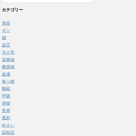
カテゴリー
免疫
ガン
腸
血圧
冷え性
血糖値
糖尿病
血液
食べ物
睡眠
呼吸
便秘
長寿
風邪
めまい
認知症