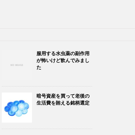
服用する水虫薬の副作用
が怖いけど飲んでみまし
た
暗号資産を買って老後の
生活費を賄える銘柄選定