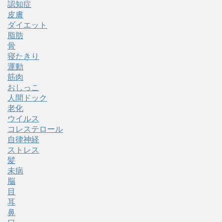
認知症
皮膚
ダイエット
脂肪
骨
寝たきり
運動
筋肉
おしっこ
人間ドック
老化
ウイルス
コレステロール
自律神経
ストレス
髪
未病
脳
目
耳
鼻