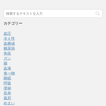
カテゴリー
血圧
冷え性
血糖値
糖尿病
免疫
ガン
腸
血液
食べ物
睡眠
呼吸
便秘
長寿
風邪
めまい