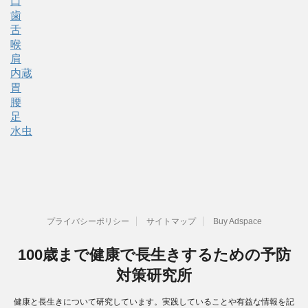
口
歯
舌
喉
肩
内蔵
胃
腰
足
水虫
プライバシーポリシー
サイトマップ
Buy Adspace
100歳まで健康で長生きするための予防
対策研究所
健康と長生きについて研究しています。実践していることや有益な情報を記