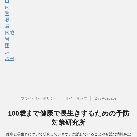
口
歯
舌
喉
肩
内蔵
胃
腰
足
水虫
プライバシーポリシー
サイトマップ
Buy Adspace
100歳まで健康で長生きするための予防
対策研究所
健康と長生きについて研究しています。実践していることや有益な情報を記