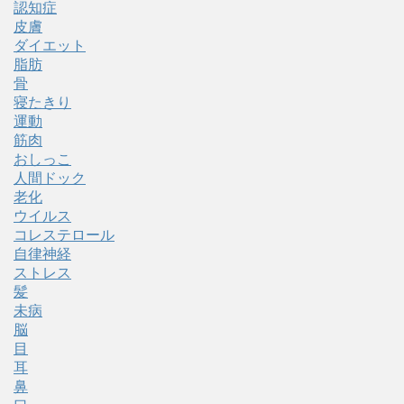
認知症
皮膚
ダイエット
脂肪
骨
寝たきり
運動
筋肉
おしっこ
人間ドック
老化
ウイルス
コレステロール
自律神経
ストレス
髪
未病
脳
目
耳
鼻