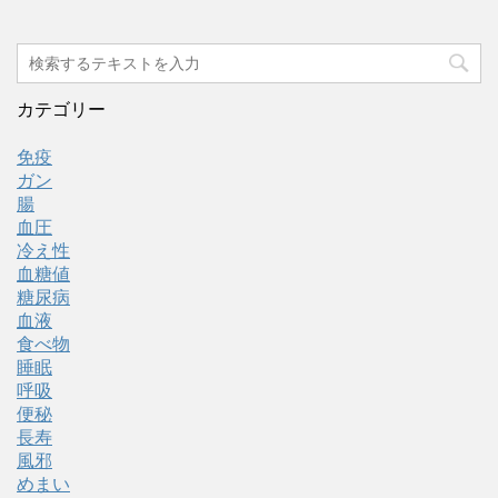
カテゴリー
免疫
ガン
腸
血圧
冷え性
血糖値
糖尿病
血液
食べ物
睡眠
呼吸
便秘
長寿
風邪
めまい