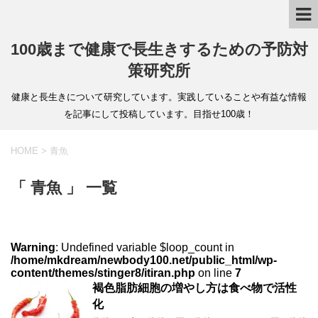
100歳まで健康で長生きするための予防対
策研究所
健康と長生きについて研究しています。実践していることや有益な情報
を記事にして投稿しています。目指せ100歳！
HOME
>
青魚
「 青魚 」 一覧
Warning
: Undefined variable $loop_count in
/home/mkdream/newbody100.net/public_html/wp-
content/themes/stinger8/itiran.php
on line
7
褐色脂肪細胞の増やし方は食べ物で活性
化