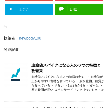
B!
はてブ
LINE
-
執筆者：
newbody100
関連記事
血糖値スパイクになる人の６つの特徴と
改善策
血糖値スパイクになる人の特徴は6つ。 ・血糖値が
上がりやすい食材を食べている ・炭水化物、糖質か
ら食べている ・早食い ・1日2食か1食 ・寝不足 ・
座る時間が長い スポンサードリンク 1つでも当ては
…