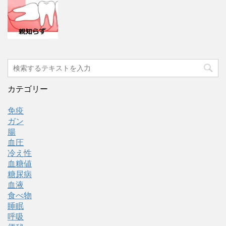
カテゴリー
免疫
ガン
腸
血圧
冷え性
血糖値
糖尿病
血液
食べ物
睡眠
呼吸