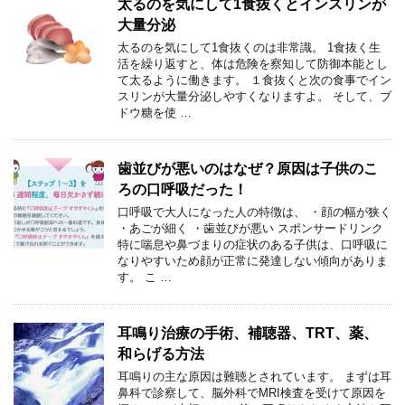
太るのを気にして1食抜くとインスリンが
大量分泌
太るのを気にして1食抜くのは非常識。 1食抜く生
活を繰り返すと、体は危険を察知して防御本能とし
て太るように働きます。 １食抜くと次の食事でイン
スリンが大量分泌しやすくなりますよ。 そして、ブ
ドウ糖を使 …
歯並びが悪いのはなぜ？原因は子供のこ
ろの口呼吸だった！
口呼吸で大人になった人の特徴は、 ・顔の幅が狭く
・あごが細く ・歯並びが悪い スポンサードリンク
特に喘息や鼻づまりの症状のある子供は、口呼吸に
なりやすいため顔が正常に発達しない傾向がありま
す。 こ …
耳鳴り治療の手術、補聴器、TRT、薬、
和らげる方法
耳鳴りの主な原因は難聴とされています。 まずは耳
鼻科で診察して、脳外科でMRI検査を受けて原因を