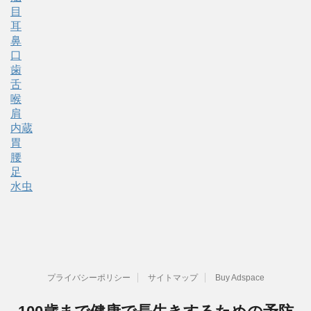
目
耳
鼻
口
歯
舌
喉
肩
内蔵
胃
腰
足
水虫
プライバシーポリシー
サイトマップ
Buy Adspace