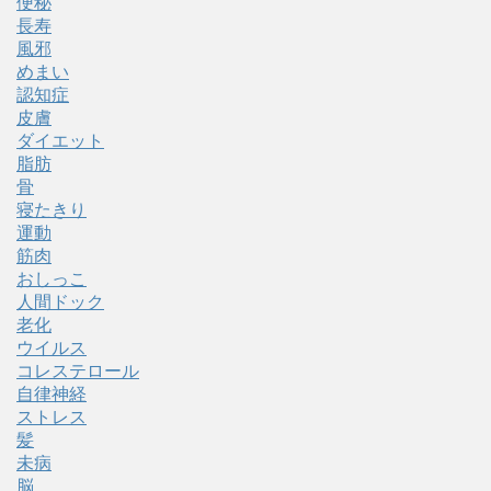
便秘
長寿
風邪
めまい
認知症
皮膚
ダイエット
脂肪
骨
寝たきり
運動
筋肉
おしっこ
人間ドック
老化
ウイルス
コレステロール
自律神経
ストレス
髪
未病
脳