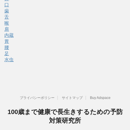
口
歯
舌
喉
肩
内蔵
胃
腰
足
水虫
プライバシーポリシー
サイトマップ
Buy Adspace
100歳まで健康で長生きするための予防
対策研究所