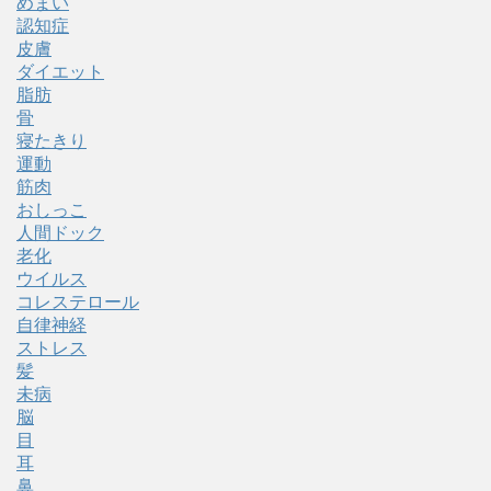
めまい
認知症
皮膚
ダイエット
脂肪
骨
寝たきり
運動
筋肉
おしっこ
人間ドック
老化
ウイルス
コレステロール
自律神経
ストレス
髪
未病
脳
目
耳
鼻