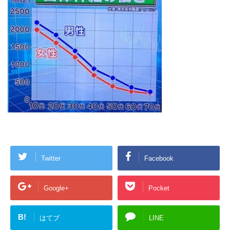
Twitter
Facebook
Google+
Pocket
B!
はてブ
LINE