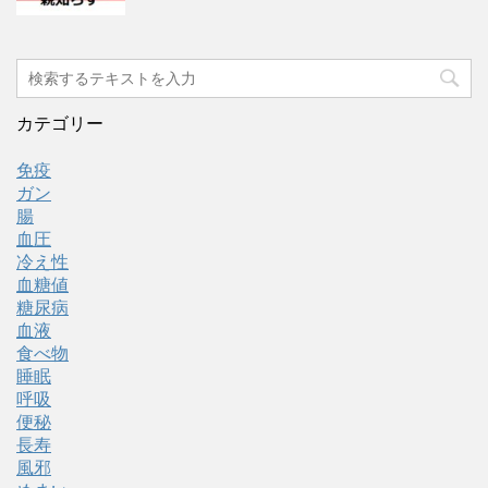
カテゴリー
免疫
ガン
腸
血圧
冷え性
血糖値
糖尿病
血液
食べ物
睡眠
呼吸
便秘
長寿
風邪