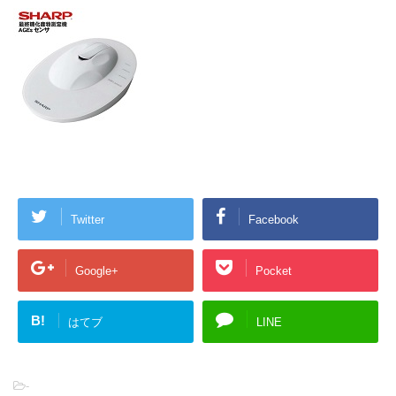
Twitter
Facebook
Google+
Pocket
B!
はてブ
LINE
-