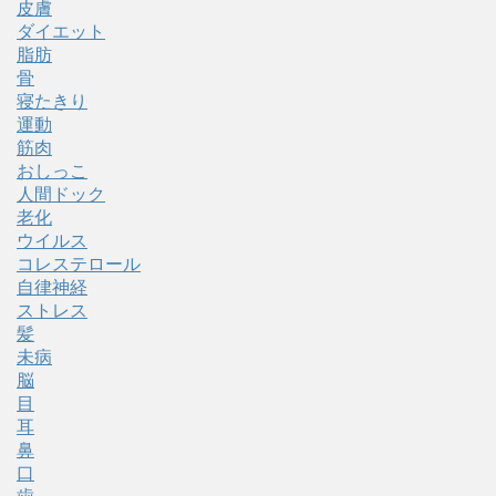
皮膚
ダイエット
脂肪
骨
寝たきり
運動
筋肉
おしっこ
人間ドック
老化
ウイルス
コレステロール
自律神経
ストレス
髪
未病
脳
目
耳
鼻
口