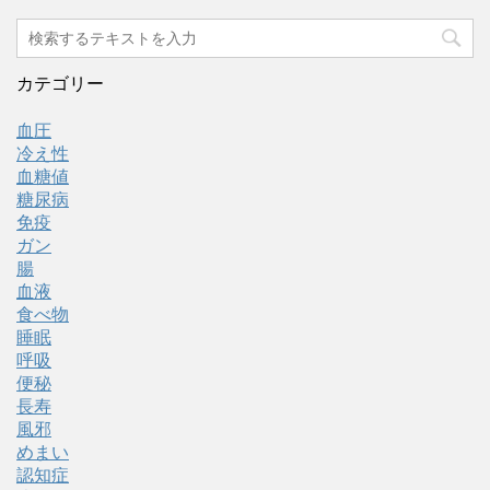
カテゴリー
血圧
冷え性
血糖値
糖尿病
免疫
ガン
腸
血液
食べ物
睡眠
呼吸
便秘
長寿
風邪
めまい
認知症