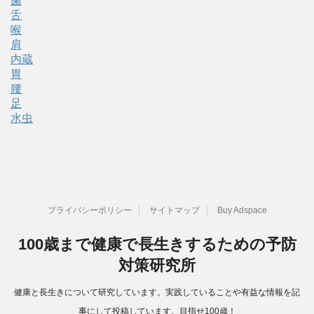
歯
舌
喉
肩
内蔵
胃
腰
足
水虫
プライバシーポリシー
サイトマップ
Buy Adspace
100歳まで健康で長生きするための予防
対策研究所
健康と長生きについて研究しています。実践していることや有益な情報を記
事にして投稿しています。目指せ100歳！