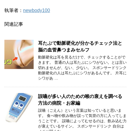
執筆者：
newbody100
関連記事
耳たぶで動脈硬化が分かるチェック法と
脳の血管鼻つまみセルフ
動脈硬化は耳を見るだけで、チェックすることがで
きます。 普通の人は耳たぶにシワがない。とは言い
切れませんが、ない、少ない。 スポンサードリンク
動脈硬化の人は耳たぶにシワがあるんです。 片耳に
シワがあ …
誤嚥が多い人のための喉の衰えを調べる
方法の病院・お家編
誤嚥（ごえん）という言葉は知っていると思いま
す。 食べ物や飲み物が誤って気管の方に入ってしま
うことです。 誤嚥によってむせるのは、飲み込む力
が衰えているサイン。 スポンサードリンク 自分は