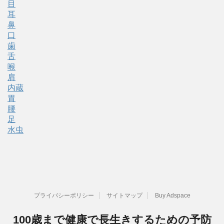
目
耳
鼻
口
歯
舌
喉
肩
内蔵
胃
腰
足
水虫
プライバシーポリシー
サイトマップ
Buy Adspace
100歳まで健康で長生きするための予防