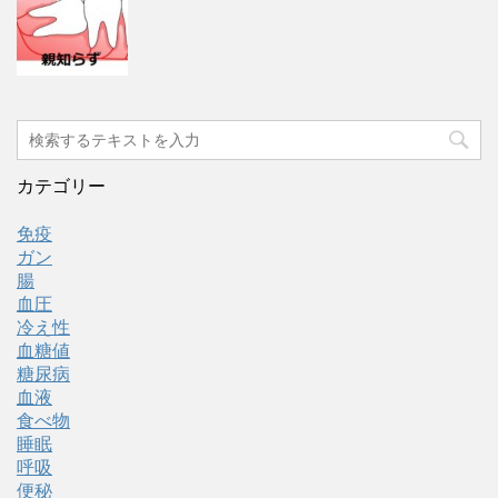
カテゴリー
免疫
ガン
腸
血圧
冷え性
血糖値
糖尿病
血液
食べ物
睡眠
呼吸
便秘