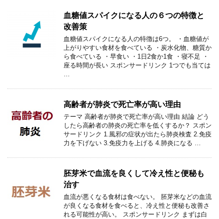
血糖値スパイクになる人の６つの特徴と
改善策
血糖値スパイクになる人の特徴は6つ。 ・血糖値が
上がりやすい食材を食べている ・炭水化物、糖質か
ら食べている ・早食い ・1日2食か1食 ・寝不足 ・
座る時間が長い スポンサードリンク 1つでも当ては
…
高齢者が肺炎で死亡率が高い理由
テーマ 高齢者が肺炎で死亡率が高い理由 結論 どう
したら高齢者の肺炎の死亡率を低くするか？ スポン
サードリンク 1.風邪の症状が出たら肺炎検査 2.免疫
力を下げない 3.免疫力を上げる 4.肺炎になる …
胚芽米で血流を良くして冷え性と便秘も
治す
血流が悪くなる食材は食べない。 胚芽米などの血流
が良くなる食材を食べると、冷え性と便秘も改善さ
れる可能性が高い。 スポンサードリンク まずは白