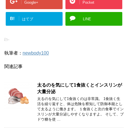
Google+
Pocket
B!
はてブ
LINE
-
執筆者：
newbody100
関連記事
太るのを気にして1食抜くとインスリンが
大量分泌
太るのを気にして1食抜くのは非常識。 1食抜く生
活を繰り返すと、体は危険を察知して防御本能とし
て太るように働きます。 １食抜くと次の食事でイン
スリンが大量分泌しやすくなりますよ。 そして、ブ
ドウ糖を使 …