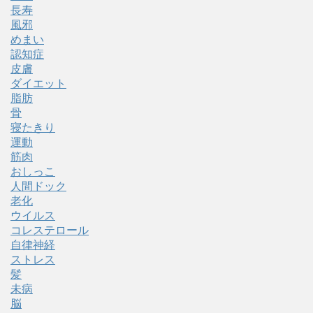
長寿
風邪
めまい
認知症
皮膚
ダイエット
脂肪
骨
寝たきり
運動
筋肉
おしっこ
人間ドック
老化
ウイルス
コレステロール
自律神経
ストレス
髪
未病
脳