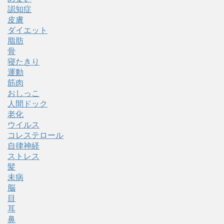
認知症
皮膚
ダイエット
脂肪
骨
寝たきり
運動
筋肉
おしっこ
人間ドック
老化
ウイルス
コレステロール
自律神経
ストレス
髪
未病
脳
目
耳
鼻