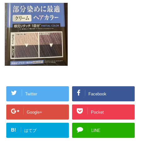
Twitter
Facebook
Google+
Pocket
B!
はてブ
LINE