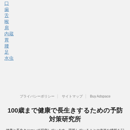
口
歯
舌
喉
肩
内蔵
胃
腰
足
水虫
プライバシーポリシー
サイトマップ
Buy Adspace
100歳まで健康で長生きするための予防
対策研究所