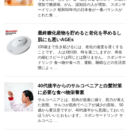
増加で糖尿病、がん、認知症の人が増加。 スポンサ
ードリンク 昭和50年代の日本食が一番バランスが
とれた食 …
最終糖化産物を貯めると老化を早めるし
肌にも悪いAGEs
100歳まで生き延びるには、老化の速度を遅くする
ことです。 人は1秒1秒、時を過ごしますが、寿命
の縮むスピードは同じとは限りません。 スポンサー
ドリンク 食べ物や食べ方、運動、睡眠などの生活習
慣によっ …
40代後半からのサルコペニアと白髪対策
に必要な食べ物栄養素
サルコペニアとは、筋肉が急激に減り、筋力が衰え
た状態。 サルコが筋肉でペニアが減少の意味。 50
歳から要注意ですが、40代後半から意識しておいた
ほうがいいとおもいます。 スポンサードリンク サ
ルコペニ …