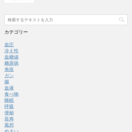
カテゴリー
血圧
冷え性
血糖値
糖尿病
免疫
ガン
腸
血液
食べ物
睡眠
呼吸
便秘
長寿
風邪
めまい