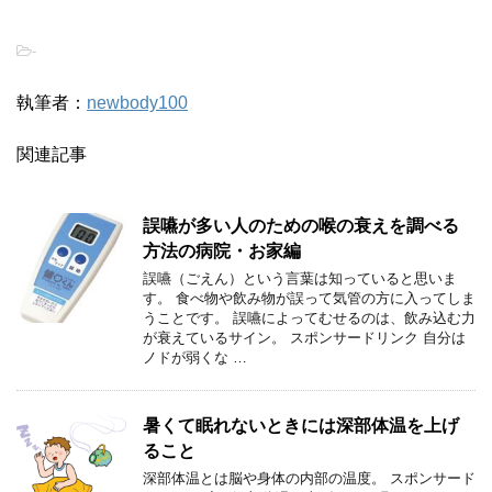
-
執筆者：
newbody100
関連記事
誤嚥が多い人のための喉の衰えを調べる
方法の病院・お家編
誤嚥（ごえん）という言葉は知っていると思いま
す。 食べ物や飲み物が誤って気管の方に入ってしま
うことです。 誤嚥によってむせるのは、飲み込む力
が衰えているサイン。 スポンサードリンク 自分は
ノドが弱くな …
暑くて眠れないときには深部体温を上げ
ること
深部体温とは脳や身体の内部の温度。 スポンサード