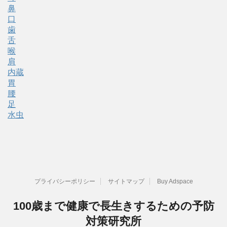
鼻
口
歯
舌
喉
肩
内蔵
胃
腰
足
水虫
プライバシーポリシー
サイトマップ
Buy Adspace
100歳まで健康で長生きするための予防
対策研究所