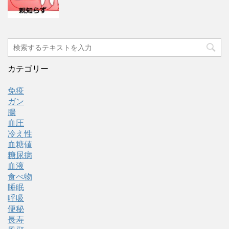
カテゴリー
免疫
ガン
腸
血圧
冷え性
血糖値
糖尿病
血液
食べ物
睡眠
呼吸
便秘
長寿