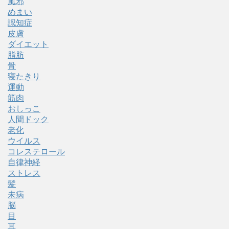
風邪
めまい
認知症
皮膚
ダイエット
脂肪
骨
寝たきり
運動
筋肉
おしっこ
人間ドック
老化
ウイルス
コレステロール
自律神経
ストレス
髪
未病
脳
目
耳