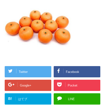
Twitter
Facebook
Google+
Pocket
B!
はてブ
LINE