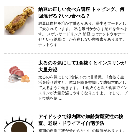
納豆の正しい食べ方講座 トッピング、何
回混ぜる？いつ食べる？
納豆は血栓を溶かす働きがあり、長生きフードとし
て愛されています。 私も毎日かかさず納豆を食べま
す。 スポンサードリンク 納豆にはナットウキナー
ゼという納豆にしか存在しない栄養素があります。
ナットウキ …
太るのを気にして1食抜くとインスリンが
大量分泌
太るのを気にして1食抜くのは非常識。 1食抜く生
活を繰り返すと、体は危険を察知して防御本能とし
て太るように働きます。 １食抜くと次の食事でイン
スリンが大量分泌しやすくなりますよ。 そして、ブ
ドウ糖を使 …
アイドックで緑内障や加齢黄斑変性の検
査、老眼・ドライアイ自宅予防
初期の自覚症状が分からない目の病気があります。