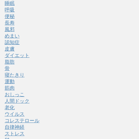
睡眠
呼吸
便秘
長寿
風邪
めまい
認知症
皮膚
ダイエット
脂肪
骨
寝たきり
運動
筋肉
おしっこ
人間ドック
老化
ウイルス
コレステロール
自律神経
ストレス