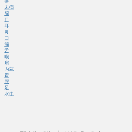
髪
未病
脳
目
耳
鼻
口
歯
舌
喉
肩
内蔵
胃
腰
足
水虫