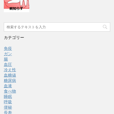
カテゴリー
免疫
ガン
腸
血圧
冷え性
血糖値
糖尿病
血液
食べ物
睡眠
呼吸
便秘
長寿