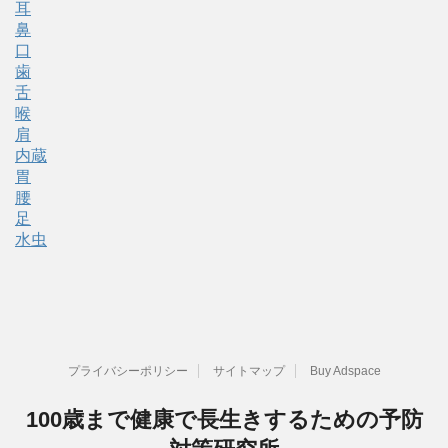
耳
鼻
口
歯
舌
喉
肩
内蔵
胃
腰
足
水虫
プライバシーポリシー
サイトマップ
Buy Adspace
100歳まで健康で長生きするための予防