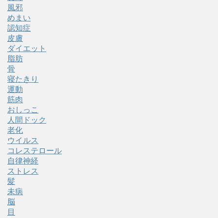
風邪
めまい
認知症
皮膚
ダイエット
脂肪
骨
寝たきり
運動
筋肉
おしっこ
人間ドック
老化
ウイルス
コレステロール
自律神経
ストレス
髪
未病
脳
目