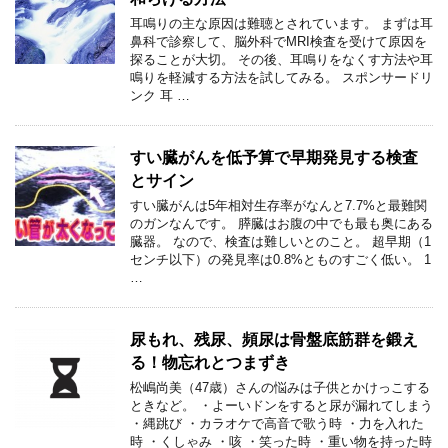
耳鳴りの主な原因は難聴とされています。 まずは耳
鼻科で診察して、脳外科でMRI検査を受けて原因を
探ることが大切。 その後、耳鳴りをなくす方法や耳
鳴りを軽減する方法を試してみる。 スポンサードリ
ンク 耳 …
すい臓がんを低予算で早期発見する検査
とサイン
すい臓がんは5年相対生存率がなんと7.7%と最難関
のガンなんです。 膵臓はお腹の中でも最も奥にある
臓器。 なので、検査は難しいとのこと。 超早期（1
センチ以下）の発見率は0.8%とものすごく低い。 1
…
尿もれ、残尿、頻尿は骨盤底筋群を鍛え
る！物忘れとつまずき
松嶋尚美（47歳）さんの悩みは子供とかけっこする
ときなど。 ・よーいドンをすると尿が漏れてしまう
・縄跳び ・カラオケで高音で歌う時 ・力を入れた
時 ・くしゃみ ・咳 ・笑った時 ・重い物を持った時