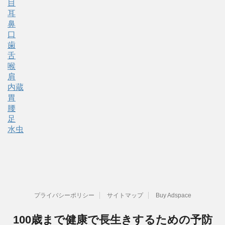
目
耳
鼻
口
歯
舌
喉
肩
内蔵
胃
腰
足
水虫
プライバシーポリシー
サイトマップ
Buy Adspace
100歳まで健康で長生きするための予防