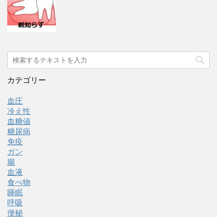
カテゴリー
血圧
冷え性
血糖値
糖尿病
免疫
ガン
腸
血液
食べ物
睡眠
呼吸
便秘