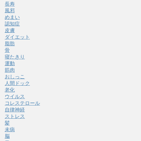
長寿
風邪
めまい
認知症
皮膚
ダイエット
脂肪
骨
寝たきり
運動
筋肉
おしっこ
人間ドック
老化
ウイルス
コレステロール
自律神経
ストレス
髪
未病
脳