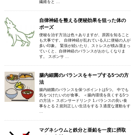
繊維をと …
自律神経を整える便秘効果を狙った体の
ポーズ
便秘を治す方法は色々ありますが、原因を知ること
も大事です。 自律神経が乱れている人に便秘の人が
多い印象。 緊張が続いたり、ストレスが積み溜まっ
ていくと、自律神経のバランスがおかしくなりま
す。 スポンサ …
腸内細菌のバランスをキープする5つの方
法
腸内細菌のバランスを保つポイントは5つ。 中でも
気をつけたいのが食事。 ＜腸内環境を良くする5つ
の方法＞ スポンサードリンク 1.バランスの良い食
事をとる 2.規則正しい生活をする 3.適度な運動をす
…
マグネシウムと鉄分と亜鉛を一度に摂取