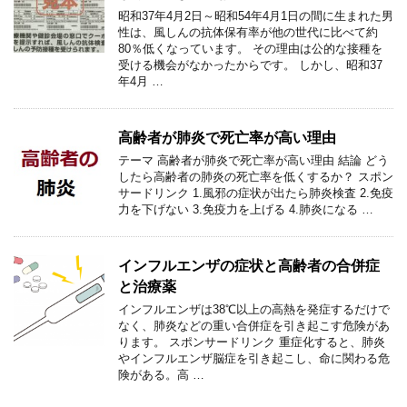
昭和37年4月2日～昭和54年4月1日の間に生まれた男
性は、風しんの抗体保有率が他の世代に比べて約
80％低くなっています。 その理由は公的な接種を
受ける機会がなかったからです。 しかし、昭和37
年4月 …
高齢者が肺炎で死亡率が高い理由
テーマ 高齢者が肺炎で死亡率が高い理由 結論 どう
したら高齢者の肺炎の死亡率を低くするか？ スポン
サードリンク 1.風邪の症状が出たら肺炎検査 2.免疫
力を下げない 3.免疫力を上げる 4.肺炎になる …
インフルエンザの症状と高齢者の合併症
と治療薬
インフルエンザは38℃以上の高熱を発症するだけで
なく、肺炎などの重い合併症を引き起こす危険があ
ります。 スポンサードリンク 重症化すると、肺炎
やインフルエンザ脳症を引き起こし、命に関わる危
険がある。高 …