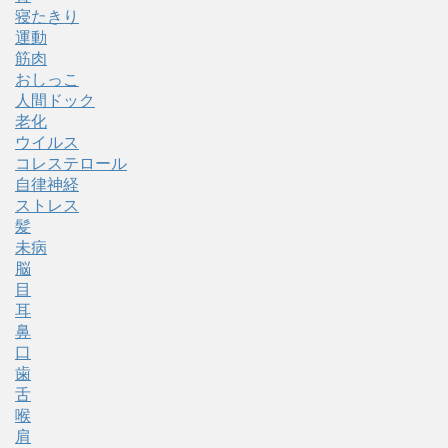
寝たきり
運動
筋肉
おしっこ
人間ドック
老化
ウイルス
コレステロール
自律神経
ストレス
髪
未病
脳
目
耳
鼻
口
歯
舌
喉
肩