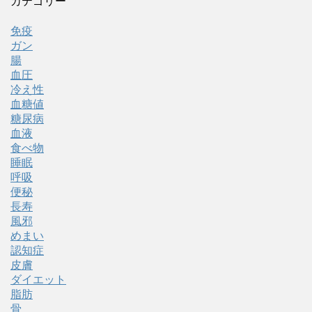
カテゴリー
免疫
ガン
腸
血圧
冷え性
血糖値
糖尿病
血液
食べ物
睡眠
呼吸
便秘
長寿
風邪
めまい
認知症
皮膚
ダイエット
脂肪
骨