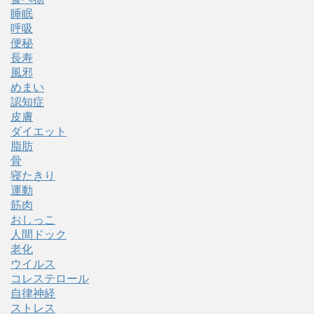
睡眠
呼吸
便秘
長寿
風邪
めまい
認知症
皮膚
ダイエット
脂肪
骨
寝たきり
運動
筋肉
おしっこ
人間ドック
老化
ウイルス
コレステロール
自律神経
ストレス