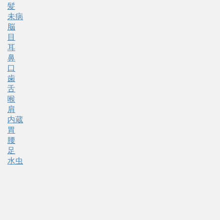
髪
未病
脳
目
耳
鼻
口
歯
舌
喉
肩
内蔵
胃
腰
足
水虫