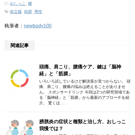
-
おしっこ
,
腰
-
前立腺
,
頻尿
,
男性
執筆者：
newbody100
関連記事
頭痛、肩こり、腰痛ケア、鍵は「脳神
経」と「筋膜」
いろいろ試しているけど解決策が見つからない。 頭
痛、肩こり、腰痛の悩みは絶えることがありませ
ん。 スポンサードリンク 今回は2つの研究領域であ
る「脳神経」と「筋膜」から最新のアプローチを紹
介。 驚くほ …
膀胱炎の症状と種類と治し方、おしっこ
我慢では？