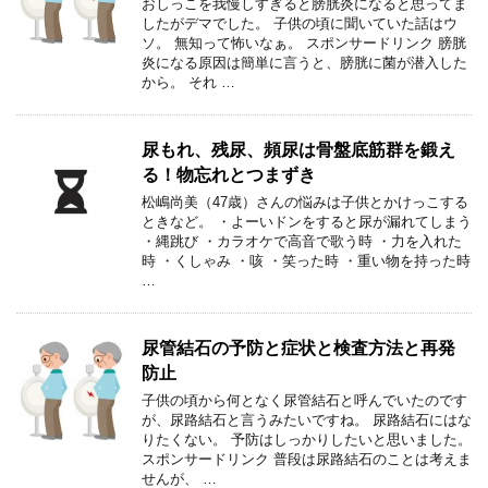
おしっこを我慢しすぎると膀胱炎になると思ってま
したがデマでした。 子供の頃に聞いていた話はウ
ソ。 無知って怖いなぁ。 スポンサードリンク 膀胱
炎になる原因は簡単に言うと、膀胱に菌が潜入した
から。 それ …
尿もれ、残尿、頻尿は骨盤底筋群を鍛え
る！物忘れとつまずき
松嶋尚美（47歳）さんの悩みは子供とかけっこする
ときなど。 ・よーいドンをすると尿が漏れてしまう
・縄跳び ・カラオケで高音で歌う時 ・力を入れた
時 ・くしゃみ ・咳 ・笑った時 ・重い物を持った時
…
尿管結石の予防と症状と検査方法と再発
防止
子供の頃から何となく尿管結石と呼んでいたのです
が、尿路結石と言うみたいですね。 尿路結石にはな
りたくない。 予防はしっかりしたいと思いました。
スポンサードリンク 普段は尿路結石のことは考えま
せんが、 …